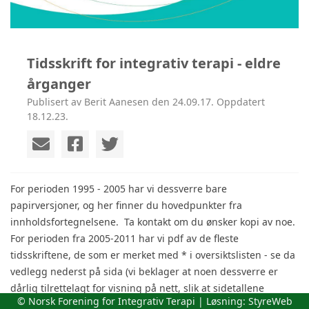
Tidsskrift for integrativ terapi - eldre
årganger
Publisert av Berit Aanesen den 24.09.17. Oppdatert
18.12.23.
For perioden 1995 - 2005 har vi dessverre bare
papirversjoner, og her finner du hovedpunkter fra
innholdsfortegnelsene. Ta kontakt om du ønsker kopi av noe.
For perioden fra 2005-2011 har vi pdf av de fleste
tidsskriftene, de som er merket med * i oversiktslisten - se da
vedlegg nederst på sida (vi beklager at noen dessverre er
dårlig tilrettelagt for visning på nett, slik at sidetallene
© Norsk Forening for Integrativ Terapi | Løsning:
StyreWeb
kommer litt hulter til bulter):