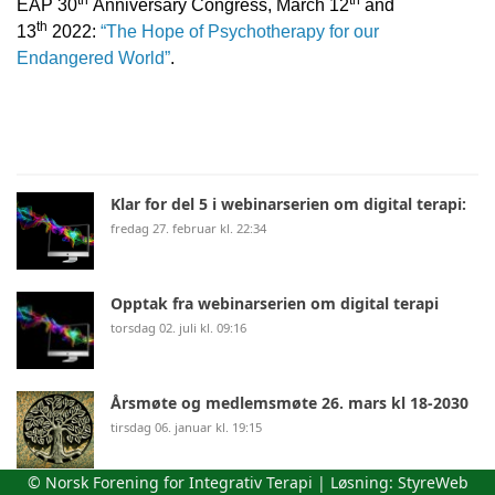
EAP 30
Anniversary Congress,
March 12
and
th
13
2022:
“The Hope of Psychotherapy for our
Endangered World”
.
Klar for del 5 i webinarserien om digital terapi:
fredag 27. februar kl. 22:34
Opptak fra webinarserien om digital terapi
torsdag 02. juli kl. 09:16
Årsmøte og medlemsmøte 26. mars kl 18-2030
tirsdag 06. januar kl. 19:15
© Norsk Forening for Integrativ Terapi | Løsning:
StyreWeb