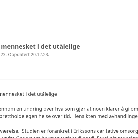
 mennesket i det utålelige
.23. Oppdatert 20.12.23.
ennesket i det utålelige
nnom en undring over hva som gjør at noen klarer å gi om
ettholde egen helse over tid. Hensikten med avhandlingen e
ilværelse.
Studien er forankret i Erikssons caritative omsor