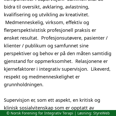
bidra til oversikt, avklaring, avlastning,
kvalifisering og utvikling av kreativitet.
Medmenneskelig, virksom, effektiv og
flerperspektivistisk profesjonell praksis er
ønsket resultat. Profesjonsutøvere, pasienter /
klienter / publikum og samfunnet sine
perspektiver og behov er på den måten samtidig
gjenstand for oppmerksomhet. Relasjonene er
kjernefaktorer i integrativ supervisjon. Likeverd,
respekt og medmenneskelighet er
grunnholdningen.
Supervisjon er, som ett aspekt, en kritisk og
klinisk sosialvitenskap som er opptatt av
© Norsk Forening for Integrativ Terapi | Løsning:
StyreWeb
rammevilkår og innhold i profesjonell praksis.