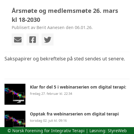
Årsmøte og medlemsmøte 26. mars
kl 18-2030
Publisert av Berit Aanesen den 06.01.26.
Sakspapirer og bekreftelse på sted sendes ut senere.
Klar for del 5 i webinarserien om digital terapi:
fredag 27. februar kl. 22:34
Opptak fra webinarserien om digital terapi
torsdag 02. juli kl. 09:16
© Norsk Forening for Integrativ Terapi | Løsning:
StyreWeb